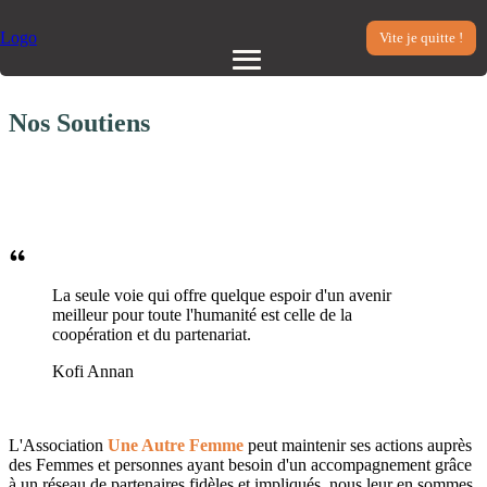
Vite je quitte !
Aller
Nos Soutiens
au
contenu
principal
Main
navigation
La seule voie qui offre quelque espoir d'un avenir
meilleur pour toute l'humanité est celle de la
coopération et du partenariat.
Kofi Annan
L'Association
Une Autre Femme
peut maintenir ses actions auprès
des Femmes et personnes ayant besoin d'un accompagnement grâce
à un réseau de partenaires fidèles et impliqués, nous leur en sommes