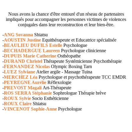
Nous avons la chance d'être entouré d'un réseau de partenaires
impliqués pour accompagner les personnes victimes de violences
conjugales dans leur reconstruction et leur bien-être.
-
ANG Sovanna
Shiatsu
-
AOUSTIN Justine
Equithérapeute et Educatrice spécialisée
-
BEAULIEU DUFILS Estelle
Psychologue
-
BECHADERGUE Laureen
Psychologue clinicienne
-
DUPUIS Marie Catherine
Osthéopathe
-
DURAND Christel
Thérapeute Systémicienne Psychothérapie
-
FERNANDEZ Nicolas
Olympic Boxing Tarn
-
LUEZ Sylviane
Atelier argile - Massage Tuina
-
MERCHEZ Léa
Psychologue et psychothérapeute TCC EMDR
-
PEYREGNE Aurélie
Réflexologie
-
PREVOST Magali
Art-Thérapeute
-
ROS SERRA Stéphanie
Sophrologue Thérapie brève
-
ROUX Sylvie
Socio Esthéticienne
-
ROUX Claire
Shiatsu
-
VINCENOT Sophie-Anne
Psychologue