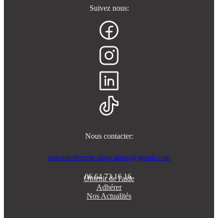
Suivez nous:
Nous contacter:
uneautrefemme.association@gmail.com
06 64 73 16 16
Obtenir de l'aide
Adhérer
Nos Actualités